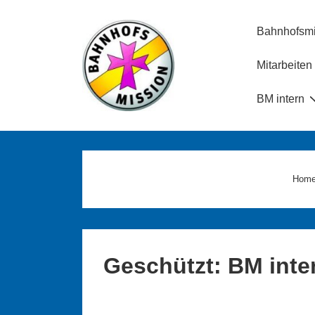
↓
Main
Zum
Bahnhofsmi
Navigation
Inhalt
Mitarbeiten
BM intern
Hom
Geschützt: BM inte