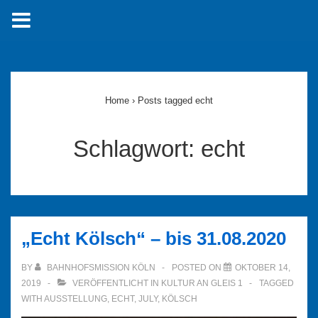
↓
Zum
Inhalt
Home
›
Posts tagged echt
Schlagwort:
echt
„Echt Kölsch“ – bis 31.08.2020
BY
BAHNHOFSMISSION KÖLN
POSTED ON
OKTOBER 14,
2019
VERÖFFENTLICHT IN
KULTUR AN GLEIS 1
TAGGED
WITH
AUSSTELLUNG
,
ECHT
,
JULY
,
KÖLSCH